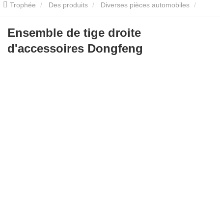
Trophée
Des produits
Diverses pièces automobiles
Siepices Doug échoue
Ensemble de tige droite d'accessoires
Ensemble de tige droite
d'accessoires Dongfeng
Dongfeng