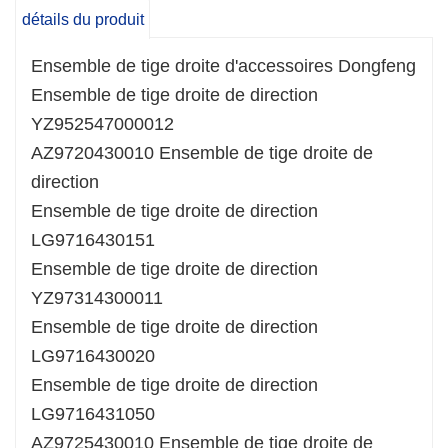
Ensemble de tige droite de direction
détails du produit
LG9716431050
Ensemble de tige droite d'accessoires Dongfeng
AZ9725430010 Ensemble de tige droite de
Ensemble de tige droite de direction
direction (50 véhicules miniers)
YZ952547000012
Notre entreprise est spécialisée dans la
AZ9720430010 Ensemble de tige droite de
conception et la production de carcasses et
direction
d'ensembles de cabines de camions lourds,
Ensemble de tige droite de direction
avec des années d'expérience technique et
LG9716430151
pratique. Le châssis, l'essieu, la cabine,
Ensemble de tige droite de direction
l'ensemble de transmission et les accessoires,
YZ97314300011
les portes, les sièges, les pneus, les pièces en
Ensemble de tige droite de direction
tôle, l'huile lubrifiante et l'huile de base sont tous
LG9716430020
vendus.
Ensemble de tige droite de direction
LG9716431050
AZ9725430010 Ensemble de tige droite de