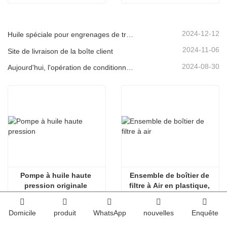
de toutes les voitures
2024-12-12
Huile spéciale pour engrenages de transmission pour véhicules à énergies nouvelles
2024-11-06
Site de livraison de la boîte client
2024-08-30
Aujourd'hui, l'opération de conditionnement de l'huile lubrifiante est réalisée de manière ordonnée, contribuant ainsi au progrès constant du développement industriel.
Pompe à huile haute 
Ensemble de boîtier de 
pression originale 
filtre à Air en plastique, 
VG1560080022, Sinotruk 
boîtier de filtre à Air 
HOWO Steyr, pompe 
libéré, accessoires de 
Domicile
produit
WhatsApp
nouvelles
Enquête
Diesel
semi-remorque de 
remorquage de camion 